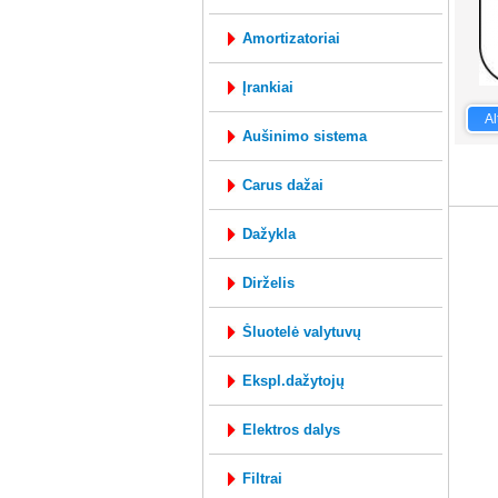
amortizatoriai
įrankiai
Al
aušinimo sistema
mysql: 0
carus dažai
dažykla
dirželis
šluotelė valytuvų
ekspl.dažytojų
elektros dalys
filtrai