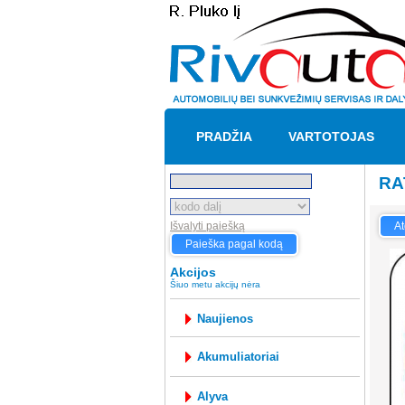
PRADŽIA
VARTOTOJAS
RA
Išvalyti paiešką
At
Paieška pagal kodą
Akcijos
Šiuo metu akcijų nėra
Naujienos
akumuliatoriai
alyva