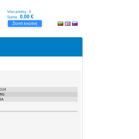
Viso prekių : 0
0.00 €
Suma :
Žiūrėti krepšelį
G14
MIG
JA