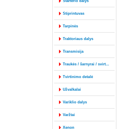
starterio dalys
stiprintuvas
tarpinės
traktoriaus dalys
transmisija
traukės / šarnyrai / svirt...
tvirtinimo detalė
užvalkalai
variklio dalys
varžtai
xenon