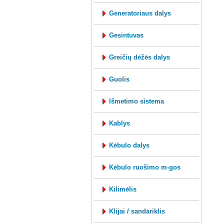
generatoriaus dalys
gesintuvas
greičių dėžės dalys
guolis
išmetimo sistema
kablys
kėbulo dalys
kėbulo ruošimo m-gos
kilimėlis
klijai / sandariklis