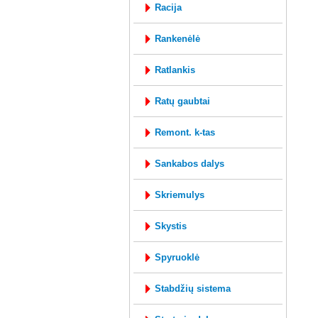
racija
rankenėlė
ratlankis
ratų gaubtai
remont. k-tas
sankabos dalys
skriemulys
skystis
spyruoklė
stabdžių sistema