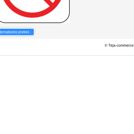
RATŲ GAUBTAI R14 MIG
ternatyvios prekės
.588s; php: 0.1827s; Vartotojo ID 0; html: 0.052s;
© Tėja-commerce