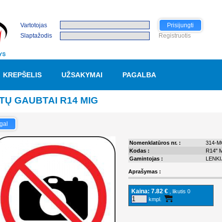
Vartotojas
Prisijungti
Slaptažodis
Registruotis
KREPŠELIS
UŽSAKYMAI
PAGALBA
TŲ GAUBTAI R14 MIG
gal
Nomenklatūros nr. :
314-M
Kodas :
R14" 
Gamintojas :
LENKI
Aprašymas :
Kaina:
7.82 €
, likutis 0
kmpl.