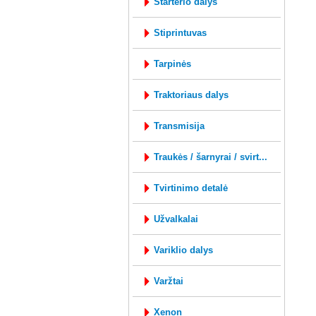
starterio dalys
stiprintuvas
tarpinės
traktoriaus dalys
transmisija
traukės / šarnyrai / svirt...
tvirtinimo detalė
užvalkalai
variklio dalys
varžtai
xenon