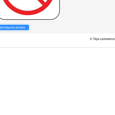
VAZ 2121 NIVA RATLANKIO GAUBTAS
ternatyvios prekės
.28s; php: 0.2771s; Vartotojo ID 0; html: 0.057s;
© Tėja-commerce