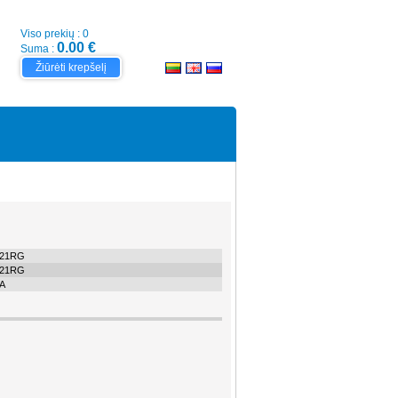
Viso prekių : 0
0.00 €
Suma :
Žiūrėti krepšelį
121RG
121RG
A