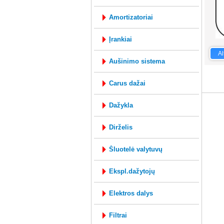
amortizatoriai
įrankiai
Al
aušinimo sistema
mysql: 0
carus dažai
dažykla
dirželis
šluotelė valytuvų
ekspl.dažytojų
elektros dalys
filtrai