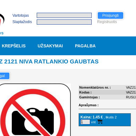
Vartotojas
Prisijungti
Slaptažodis
Registruotis
KREPŠELIS
UŽSAKYMAI
PAGALBA
Z 2121 NIVA RATLANKIO GAUBTAS
gal
Nomenklatūros nr. :
VAZ2
Kodas :
VAZ2
Gamintojas :
RUSIJ
Aprašymas :
Kaina:
1.45 €
, likutis 2
vnt