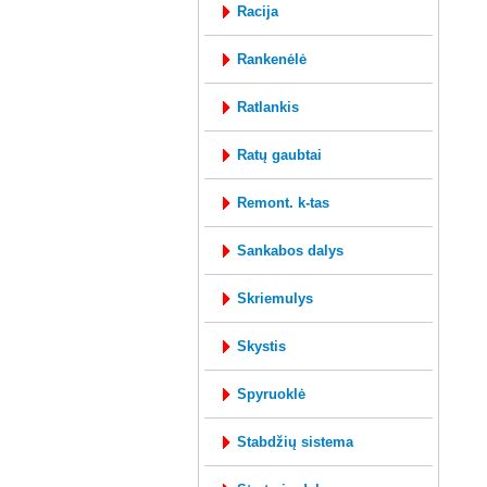
racija
rankenėlė
ratlankis
ratų gaubtai
remont. k-tas
sankabos dalys
skriemulys
skystis
spyruoklė
stabdžių sistema