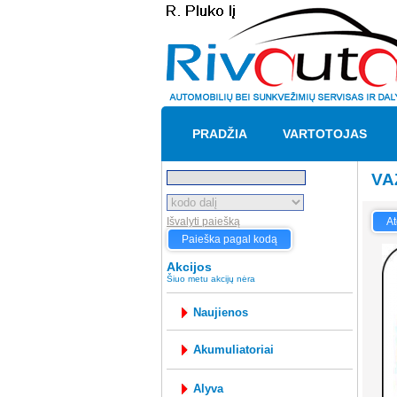
PRADŽIA
VARTOTOJAS
VA
Išvalyti paiešką
At
Paieška pagal kodą
Akcijos
Šiuo metu akcijų nėra
Naujienos
akumuliatoriai
alyva