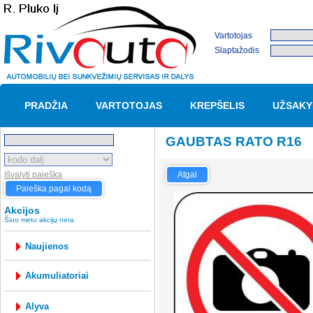
Vartotojas
Slaptažodis
PRADŽIA
VARTOTOJAS
KREPŠELIS
UŽSAKY
GAUBTAS RATO R16
Išvalyti paiešką
Atgal
Paieška pagal kodą
Akcijos
Šiuo metu akcijų nėra
Naujienos
akumuliatoriai
alyva