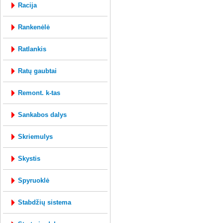
racija
rankenėlė
ratlankis
ratų gaubtai
remont. k-tas
sankabos dalys
skriemulys
skystis
spyruoklė
stabdžių sistema