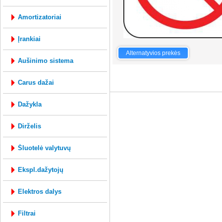
amortizatoriai
įrankiai
GAUBTAS RATO R16
Alternatyvios prekės
aušinimo sistema
mysql: 0.285s; php: 0.2768s; Vartotojo ID 0
carus dažai
dažykla
dirželis
šluotelė valytuvų
ekspl.dažytojų
elektros dalys
filtrai