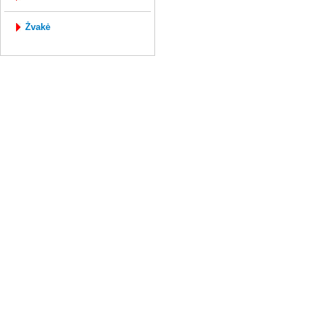
žvakė