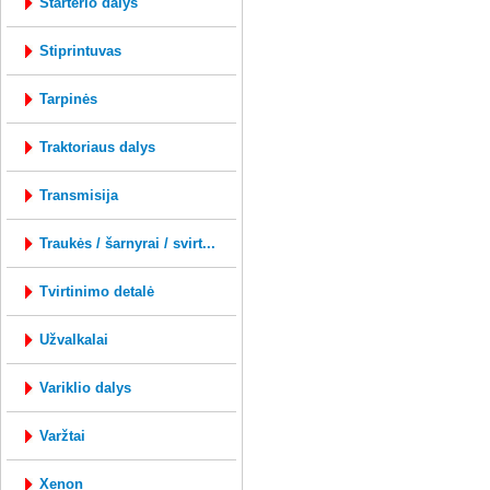
starterio dalys
stiprintuvas
tarpinės
traktoriaus dalys
transmisija
traukės / šarnyrai / svirt...
tvirtinimo detalė
užvalkalai
variklio dalys
varžtai
xenon