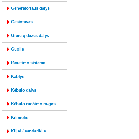
generatoriaus dalys
gesintuvas
greičių dėžės dalys
guolis
išmetimo sistema
kablys
kėbulo dalys
kėbulo ruošimo m-gos
kilimėlis
klijai / sandariklis