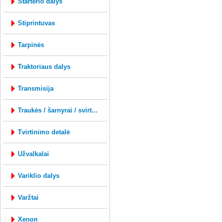
starterio dalys
stiprintuvas
tarpinės
traktoriaus dalys
transmisija
traukės / šarnyrai / svirt...
tvirtinimo detalė
užvalkalai
variklio dalys
varžtai
xenon