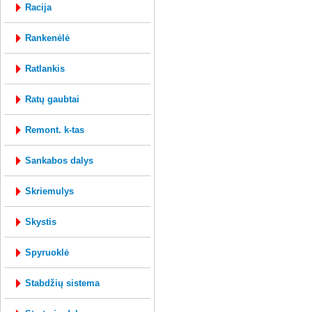
racija
rankenėlė
ratlankis
ratų gaubtai
remont. k-tas
sankabos dalys
skriemulys
skystis
spyruoklė
stabdžių sistema