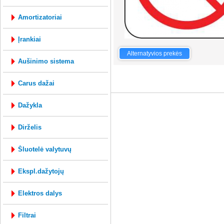
amortizatoriai
įrankiai
GAUBTAS RATO R16
Alternatyvios prekės
aušinimo sistema
mysql: 0.275s; php: 0.2705s; Vartotojo ID 
carus dažai
dažykla
dirželis
šluotelė valytuvų
ekspl.dažytojų
elektros dalys
filtrai