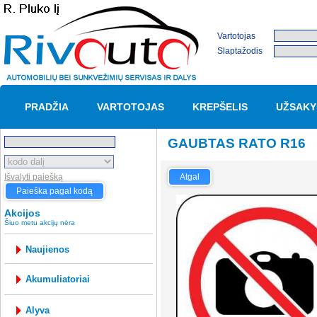
Vartotojas
Slaptažodis
PRADŽIA
VARTOTOJAS
KREPŠELIS
UŽSAKY
GAUBTAS RATO R16
Išvalyti paiešką
Atgal
Paieška pagal kodą
Akcijos
Šiuo metu akcijų nėra
Naujienos
akumuliatoriai
alyva