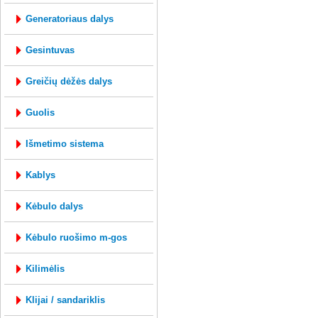
generatoriaus dalys
gesintuvas
greičių dėžės dalys
guolis
išmetimo sistema
kablys
kėbulo dalys
kėbulo ruošimo m-gos
kilimėlis
klijai / sandariklis