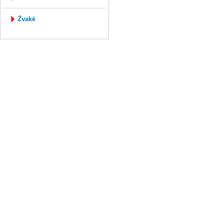
žvakė