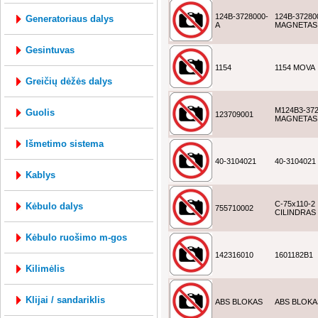
124B-3728000-
124B-37280
generatoriaus dalys
A
MAGNETAS
gesintuvas
1154
1154 MOVA
greičių dėžės dalys
M124B3-37
guolis
123709001
MAGNETAS
išmetimo sistema
40-3104021
40-3104021
kablys
C-75x110-2
kėbulo dalys
755710002
CILINDRAS
kėbulo ruošimo m-gos
142316010
1601182B1
kilimėlis
klijai / sandariklis
ABS BLOKAS
ABS BLOKA