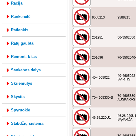
racija
rankenėlė
9588213
9588213
ratlankis
201251
50-3502030
ratų gaubtai
remont. k-tas
201696
70-3502040
sankabos dalys
40-4605022
40-4605022
SVIRTIS
skriemulys
70-4605330
skystis
70-4605330-B
AUSKARAS
spyruoklė
46.28.220U
46.28.220U1
SĄVARŽA
stabdžių sistema
70-4605168