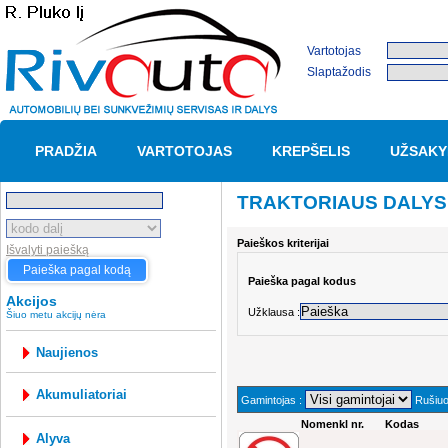
Vartotojas
Slaptažodis
PRADŽIA
VARTOTOJAS
KREPŠELIS
UŽSAKY
TRAKTORIAUS DALYS
Paieškos kriterijai
Išvalyti paiešką
Paieška pagal kodą
Paieška pagal kodus
Akcijos
Užklausa :
Šiuo metu akcijų nėra
Naujienos
akumuliatoriai
Gamintojas :
Rušiuot
Nomenkl nr.
Kodas
alyva