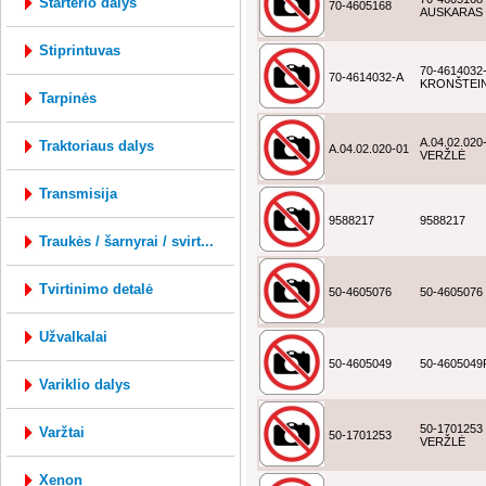
starterio dalys
70-4605168
AUSKARAS
stiprintuvas
70-4614032
70-4614032-A
KRONŠTEI
tarpinės
A.04.02.020
traktoriaus dalys
A.04.02.020-01
VERŽLĖ
transmisija
9588217
9588217
traukės / šarnyrai / svirt...
tvirtinimo detalė
50-4605076
50-4605076
užvalkalai
50-4605049
50-4605049
variklio dalys
50-1701253
varžtai
50-1701253
VERŽLĖ
xenon