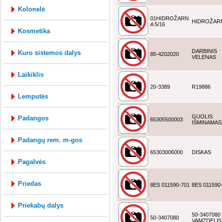
kolonelė
01HIDROŽARN
HIDROŽARN
A 5/16
kosmetika
DARBINIS
kuro sistemos dalys
85-4202020
VELENAS
laikiklis
20-3389
R19886
lemputės
GUOLIS
padangos
65305500003
IŠMINAMAS
padangų rem. m-gos
65303006000
DISKAS
pagalvės
priedas
8ES 011590-701
8ES 011590
priekabų dalys
50-3407080
50-3407080
VAMZDELIS