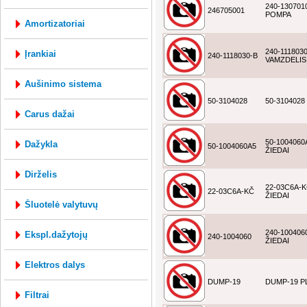
240-130701
246705001
POMPA
amortizatoriai
240-111803
įrankiai
240-1118030-B
VAMZDELIS
aušinimo sistema
50-3104028
50-3104028
carus dažai
50-1004060
dažykla
50-1004060A5
ŽIEDAI
dirželis
22-03C6A-
22-03C6A-KČ
ŽIEDAI
šluotelė valytuvų
240-100406
ekspl.dažytojų
240-1004060
ŽIEDAI
elektros dalys
DUMP-19
DUMP-19 P
filtrai