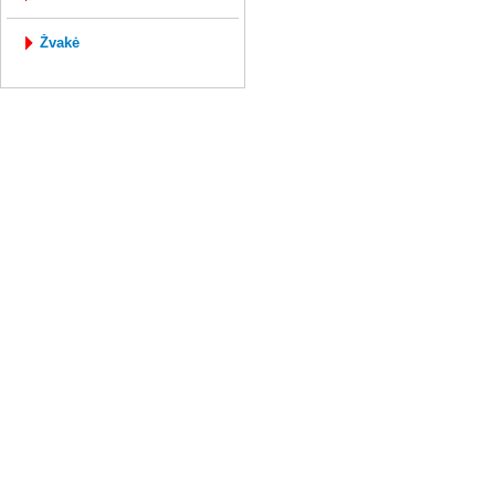
žvakė