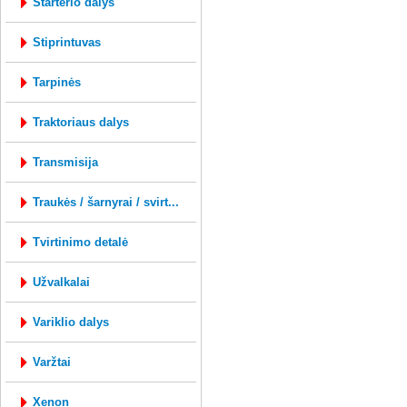
starterio dalys
stiprintuvas
tarpinės
traktoriaus dalys
transmisija
traukės / šarnyrai / svirt...
tvirtinimo detalė
užvalkalai
variklio dalys
varžtai
xenon