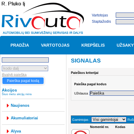
Vartotojas
Slaptažodis
PRADŽIA
VARTOTOJAS
KREPŠELIS
UŽSAKY
SIGNALAS
Paieškos kriterijai
Išvalyti paiešką
Paieška pagal kodą
Paieška pagal kodus
Akcijos
Užklausa :
Šiuo metu akcijų nėra
Naujienos
akumuliatoriai
Gamintojas :
Ruši
Nomenkl nr.
Kodas
alyva