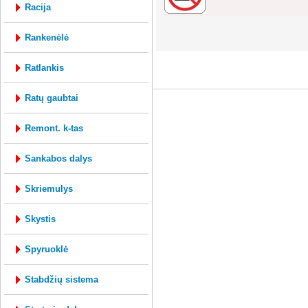
racija
rankenėlė
mysql: 1.029s; php: 0.3782s; Vartotojo ID 
ratlankis
ratų gaubtai
remont. k-tas
sankabos dalys
skriemulys
skystis
spyruoklė
stabdžių sistema