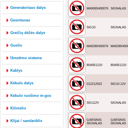
generatoriaus dalys
MA9065400076
SIGNALAS
gesintuvas
SIG10
SIGNALAS
greičių dėžės dalys
guolis
MA6395400076
MA6395400
išmetimo sistema
80A951210
80A951210
kablys
kėbulo dalys
012212922
SIG10 12V
kėbulo ruošimo m-gos
SIG112V
SIGNALAS
kilimėlis
GARSINIS
GARSINIS
klijai / sandariklis
SIGNALAS
SIGNALAS