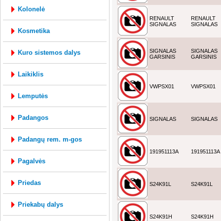
kolonelė
RENAULT
RENAULT
SIGNALAS
SIGNALAS
kosmetika
SIGNALAS
SIGNALAS
kuro sistemos dalys
GARSINIS
GARSINIS
laikiklis
VWPSX01
VWPSX01
lemputės
padangos
SIGNALAS
SIGNALAS
padangų rem. m-gos
191951113A
191951113A
pagalvės
priedas
S24K91L
S24K91L
priekabų dalys
S24K91H
S24K91H