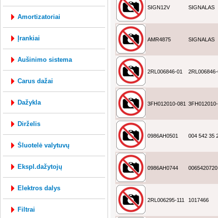
SIGN12V
SIGNALAS
amortizatoriai
įrankiai
AMR4875
SIGNALAS
aušinimo sistema
2RL006846-01
2RL006846-
carus dažai
dažykla
3FH012010-081
3FH012010-
dirželis
0986AH0501
004 542 35 
šluotelė valytuvų
ekspl.dažytojų
0986AH0744
0065420720
elektros dalys
2RL006295-111
1017466
filtrai