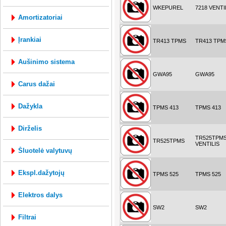
WKEPUREL
7218 VENTI
amortizatoriai
įrankiai
TR413 TPMS
TR413 TPM
aušinimo sistema
GWA95
GWA95
carus dažai
dažykla
TPMS 413
TPMS 413
dirželis
TR525TPM
TR525TPMS
VENTILIS
šluotelė valytuvų
ekspl.dažytojų
TPMS 525
TPMS 525
elektros dalys
SW2
SW2
filtrai