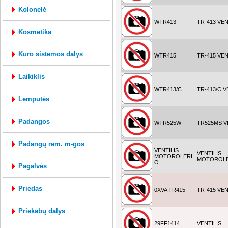
kolonelė
WTR413
TR-413 VEN
kosmetika
kuro sistemos dalys
WTR415
TR-415 VEN
laikiklis
WTR413/C
TR-413/C V
lemputės
padangos
WTR525W
TR525MS V
padangų rem. m-gos
VENTILIS
VENTILIS
MOTOROLERI
MOTOROL
O
pagalvės
priedas
0XVA TR415
TR-415 VEN
priekabų dalys
29FF1414
VENTILIS