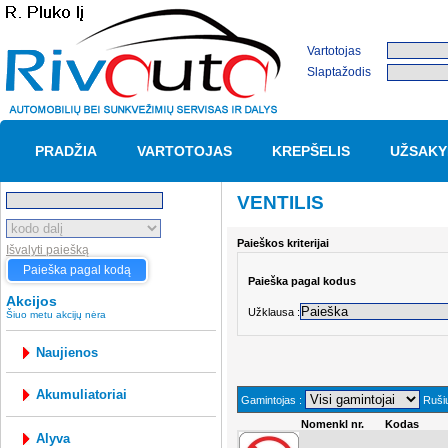
Vartotojas
Slaptažodis
PRADŽIA
VARTOTOJAS
KREPŠELIS
UŽSAKY
VENTILIS
Paieškos kriterijai
Išvalyti paiešką
Paieška pagal kodą
Paieška pagal kodus
Akcijos
Užklausa :
Šiuo metu akcijų nėra
Naujienos
akumuliatoriai
Gamintojas :
Rušiu
Nomenkl nr.
Kodas
alyva