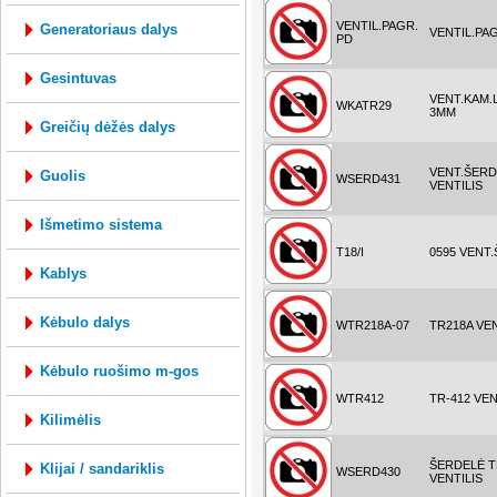
VENTIL.PAGR.
generatoriaus dalys
VENTIL.PA
PD
gesintuvas
VENT.KAM.
WKATR29
3MM
greičių dėžės dalys
VENT.ŠERD
guolis
WSERD431
VENTILIS
išmetimo sistema
T18/I
0595 VENT.
kablys
kėbulo dalys
WTR218A-07
TR218A VEN
kėbulo ruošimo m-gos
WTR412
TR-412 VEN
kilimėlis
ŠERDELĖ T
klijai / sandariklis
WSERD430
VENTILIS