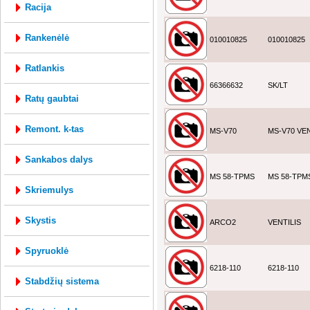
racija
rankenėlė
010010825
010010825
ratlankis
66366632
SK/LT
ratų gaubtai
remont. k-tas
MS-V70
MS-V70 VEN
sankabos dalys
MS 58-TPMS
MS 58-TPM
skriemulys
skystis
ARCO2
VENTILIS
spyruoklė
6218-110
6218-110
stabdžių sistema