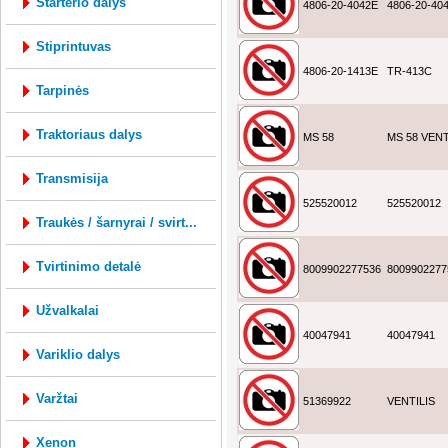
starterio dalys
4806-20-4042E
4806-20-40
stiprintuvas
4806-20-1413E
TR-413C
tarpinės
traktoriaus dalys
MS 58
MS 58 VENT
transmisija
525520012
525520012
traukės / šarnyrai / svirt...
tvirtinimo detalė
8009902277536
8009902277
užvalkalai
40047941
40047941
variklio dalys
varžtai
51369922
VENTILIS
xenon