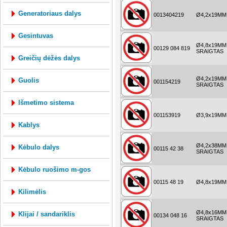
generatoriaus dalys
0013404219
Ø4,2x19MM
gesintuvas
Ø4,8x19MM
00129 084 819
SRAIGTAS
greičių dėžės dalys
Ø4,2x19MM
guolis
001154219
SRAIGTAS
išmetimo sistema
001153919
Ø3,9x19MM
kablys
Ø4,2x38MM
kėbulo dalys
00115 42 38
SRAIGTAS
kėbulo ruošimo m-gos
00115 48 19
Ø4,8x19MM
kilimėlis
Ø4,8x16MM
klijai / sandariklis
00134 048 16
SRAIGTAS