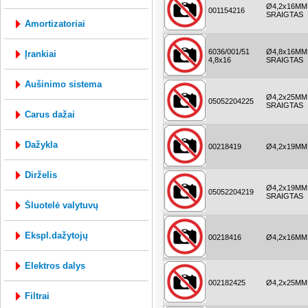
Ø4,2x16MM
001154216
SRAIGTAS
amortizatoriai
6036/001/51
Ø4,8x16MM
įrankiai
4,8x16
SRAIGTAS
aušinimo sistema
Ø4,2x25MM
05052204225
SRAIGTAS
carus dažai
dažykla
00218419
Ø4,2x19MM
dirželis
Ø4,2x19MM
05052204219
SRAIGTAS
šluotelė valytuvų
ekspl.dažytojų
00218416
Ø4,2x16MM
elektros dalys
002182425
Ø4,2x25MM
filtrai