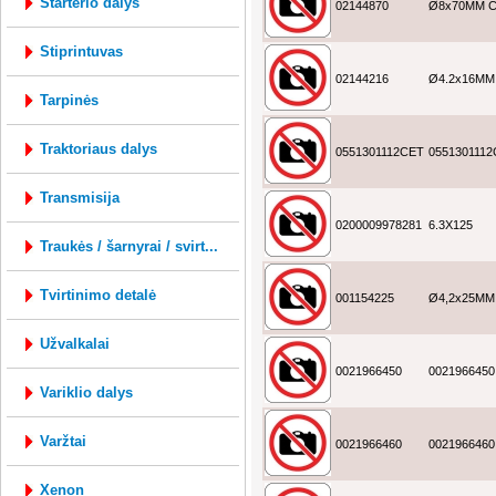
starterio dalys
02144870
Ø8x70MM C
stiprintuvas
02144216
Ø4.2x16MM
tarpinės
traktoriaus dalys
0551301112CET
055130111
transmisija
0200009978281
6.3X125
traukės / šarnyrai / svirt...
tvirtinimo detalė
001154225
Ø4,2x25MM
užvalkalai
0021966450
0021966450
variklio dalys
varžtai
0021966460
0021966460
xenon