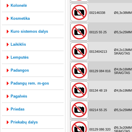
kolonelė
002146338
Ø6,3x38MM
kosmetika
kuro sistemos dalys
00115 55 25
Ø5,5x25MM
laikiklis
Ø4,2x13MM
0013404213
SRAIGTAS
lemputės
Ø4,8x16MM
padangos
00129 084 816
SRAIGTAS
padangų rem. m-gos
00134 48 19
Ø4,8x19MM 
pagalvės
priedas
00214 55 25
Ø5,5x25MM
priekabų dalys
Ø6,3x20MM
00129 086 320
SRAIGTAS