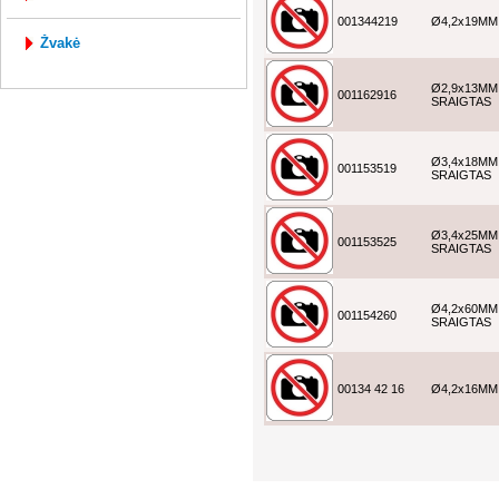
001344219
Ø4,2x19MM
žvakė
Ø2,9x13MM
001162916
SRAIGTAS
Ø3,4x18MM
001153519
SRAIGTAS
Ø3,4x25MM
001153525
SRAIGTAS
Ø4,2x60MM
001154260
SRAIGTAS
00134 42 16
Ø4,2x16MM