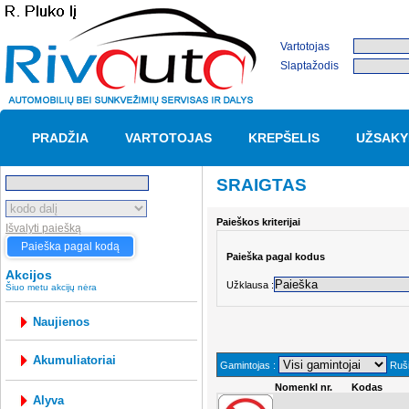
Vartotojas
Slaptažodis
PRADŽIA
VARTOTOJAS
KREPŠELIS
UŽSAKY
SRAIGTAS
Paieškos kriterijai
Išvalyti paiešką
Paieška pagal kodą
Paieška pagal kodus
Akcijos
Užklausa :
Šiuo metu akcijų nėra
Naujienos
akumuliatoriai
Gamintojas :
Ruši
Nomenkl nr.
Kodas
alyva