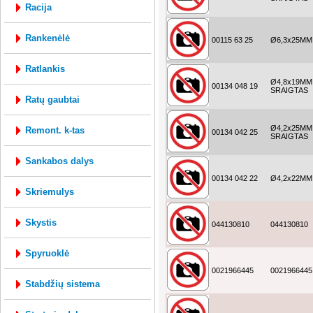
racija
rankenėlė
00115 63 25
Ø6,3x25MM
ratlankis
Ø4,8x19MM
00134 048 19
SRAIGTAS
ratų gaubtai
Ø4,2x25MM
remont. k-tas
00134 042 25
SRAIGTAS
sankabos dalys
00134 042 22
Ø4,2x22MM
skriemulys
skystis
044130810
044130810
spyruoklė
0021966445
0021966445
stabdžių sistema