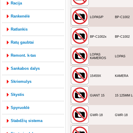
racija
rankenėlė
LOPAS/P
BP-C1002
ratlankis
BP-C1002x
BP-C1002
ratų gaubtai
LOPAS
remont. k-tas
LOPAS
KAMEROS
sankabos dalys
15459X
KAMERA
skriemulys
skystis
GIANT 15
15 125MM 
spyruoklė
GWR-18
GWR-18
stabdžių sistema