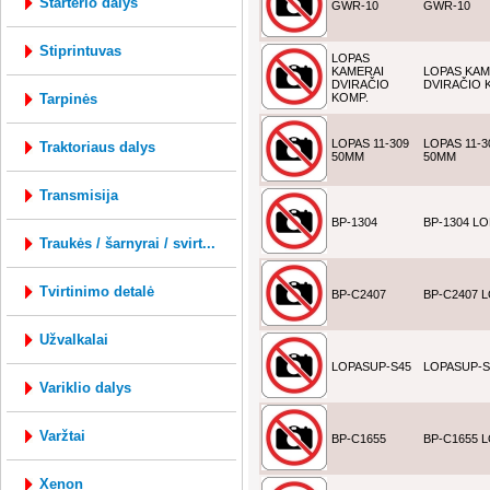
starterio dalys
GWR-10
GWR-10
stiprintuvas
LOPAS
KAMERAI
LOPAS KAM
DVIRAČIO
DVIRAČIO 
tarpinės
KOMP.
LOPAS 11-309
LOPAS 11-3
traktoriaus dalys
50MM
50MM
transmisija
BP-1304
BP-1304 L
traukės / šarnyrai / svirt...
tvirtinimo detalė
BP-C2407
BP-C2407 
užvalkalai
LOPASUP-S45
LOPASUP-S
variklio dalys
varžtai
BP-C1655
BP-C1655 
xenon