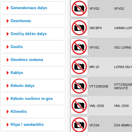
generatoriaus dalys
VFVS2
VFVS2
gesintuvas
VBCBP4
140MM LOP
greičių dėžės dalys
guolis
VFVS1
VS1 LOPAS
išmetimo sistema
MR-10
LOPAS 56x
kablys
VTT230020
kėbulo dalys
VTT230020B
VIRVUTĖ
kėbulo ruošimo m-gos
VML-2030
VML-2030
kilimėlis
klijai / sandariklis
VFZS4
ZS4 46MM 