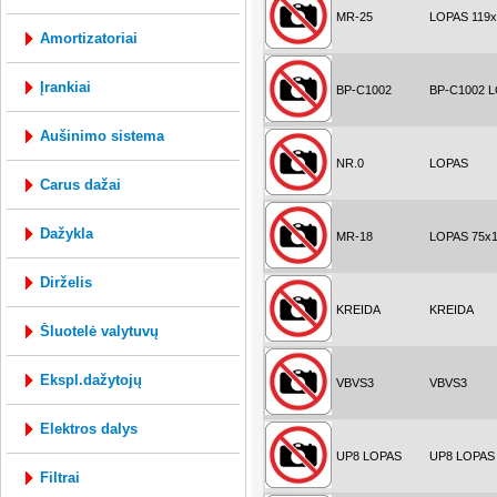
MR-25
LOPAS 119
amortizatoriai
įrankiai
BP-C1002
BP-C1002 
aušinimo sistema
NR.0
LOPAS
carus dažai
dažykla
MR-18
LOPAS 75x
dirželis
KREIDA
KREIDA
šluotelė valytuvų
ekspl.dažytojų
VBVS3
VBVS3
elektros dalys
UP8 LOPAS
UP8 LOPAS
filtrai