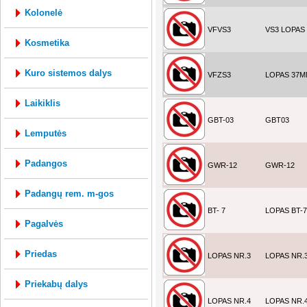
kolonelė
VFVS3
VS3 LOPAS
kosmetika
kuro sistemos dalys
VFZS3
LOPAS 37
laikiklis
GBT-03
GBT03
lemputės
padangos
GWR-12
GWR-12
padangų rem. m-gos
BT- 7
LOPAS BT-7
pagalvės
priedas
LOPAS NR.3
LOPAS NR.
priekabų dalys
LOPAS NR.4
LOPAS NR.