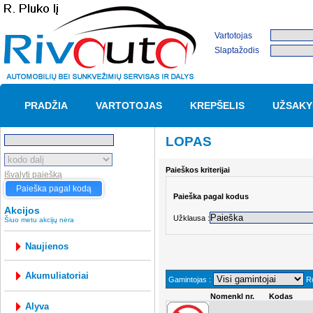
Vartotojas
Slaptažodis
PRADŽIA
VARTOTOJAS
KREPŠELIS
UŽSAKY
LOPAS
Paieškos kriterijai
Išvalyti paiešką
Paieška pagal kodą
Paieška pagal kodus
Akcijos
Užklausa :
Šiuo metu akcijų nėra
Naujienos
akumuliatoriai
Gamintojas :
Ru
Nomenkl nr.
Kodas
alyva