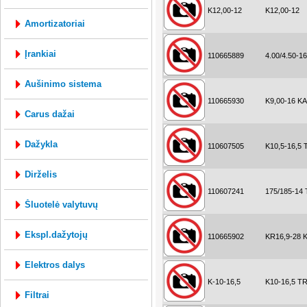
K12,00-12
K12,00-12
amortizatoriai
įrankiai
110665889
4.00/4.50-16
aušinimo sistema
110665930
K9,00-16 
carus dažai
dažykla
110607505
K10,5-16,5 
dirželis
110607241
175/185-14
šluotelė valytuvų
ekspl.dažytojų
110665902
KR16,9-28
elektros dalys
K-10-16,5
K10-16,5 T
filtrai