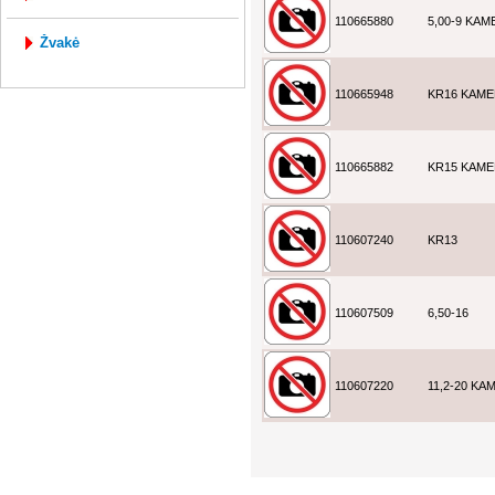
110665880
5,00-9 KAM
žvakė
110665948
KR16 KAM
110665882
KR15 KAM
110607240
KR13
110607509
6,50-16
110607220
11,2-20 KA