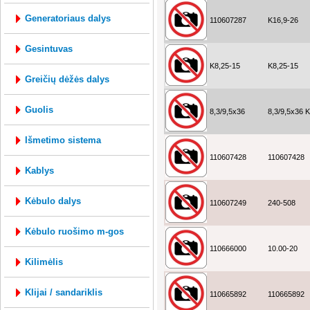
generatoriaus dalys
110607287
K16,9-26
gesintuvas
K8,25-15
K8,25-15
greičių dėžės dalys
guolis
8,3/9,5x36
8,3/9,5x36
išmetimo sistema
110607428
110607428
kablys
kėbulo dalys
110607249
240-508
kėbulo ruošimo m-gos
110666000
10.00-20
kilimėlis
klijai / sandariklis
110665892
110665892