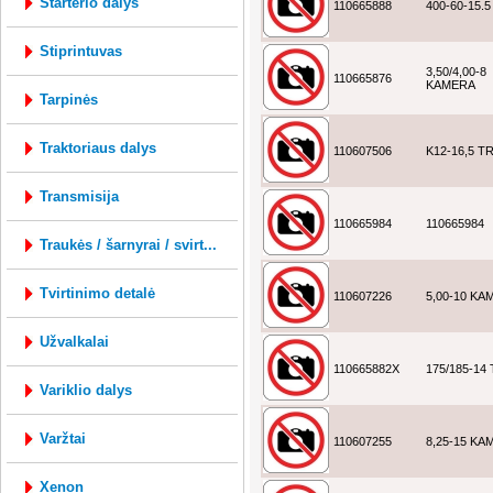
starterio dalys
110665888
400-60-15.5
stiprintuvas
3,50/4,00-8
110665876
KAMERA
tarpinės
traktoriaus dalys
110607506
K12-16,5 T
transmisija
110665984
110665984
traukės / šarnyrai / svirt...
tvirtinimo detalė
110607226
5,00-10 KA
užvalkalai
110665882X
175/185-14
variklio dalys
varžtai
110607255
8,25-15 KA
xenon