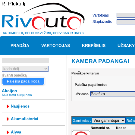
Vartotojas
Slaptažodis
PRADŽIA
VARTOTOJAS
KREPŠELIS
UŽSAKY
KAMERA PADANGAI
Paieškos kriterijai
Išvalyti paiešką
Paieška pagal kodą
Paieška pagal kodus
Akcijos
Užklausa :
Šiuo metu akcijų nėra
Naujienos
akumuliatoriai
Gamintojas :
Rušiuo
Nomenkl nr.
Kodas
alyva