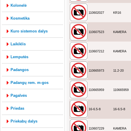
kolonelė
110602027
KR16
kosmetika
kuro sistemos dalys
110607523
KAMERA
laikiklis
110607212
KAMERA
lemputės
padangos
110665973
11.2-20
padangų rem. m-gos
110665959
110665959
pagalvės
priedas
16-6.5-8
16-6.5-8
priekabų dalys
110607229
KAMERA