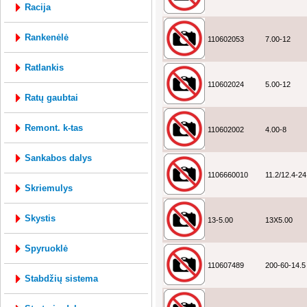
racija
rankenėlė
110602053
7.00-12
ratlankis
110602024
5.00-12
ratų gaubtai
remont. k-tas
110602002
4.00-8
sankabos dalys
1106660010
11.2/12.4-24
skriemulys
skystis
13-5.00
13X5.00
spyruoklė
110607489
200-60-14.5
stabdžių sistema