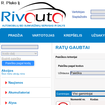
Vartotojas
Slaptažodis
PRADŽIA
VARTOTOJAS
KREPŠELIS
UŽSAKY
RATŲ GAUBTAI
Paieškos kriterijai
Išvalyti paiešką
Paieška pagal kodą
Paieška pagal kodus
Akcijos
Užklausa :
Šiuo metu akcijų nėra
Naujienos
akumuliatoriai
Gamintojas :
Nomenkl nr.
Kodas
alyva