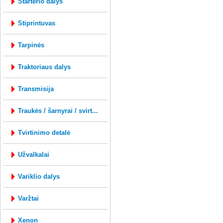
starterio dalys
stiprintuvas
tarpinės
traktoriaus dalys
transmisija
traukės / šarnyrai / svirt...
tvirtinimo detalė
užvalkalai
variklio dalys
varžtai
xenon