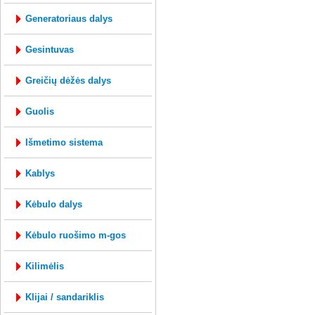
generatoriaus dalys
gesintuvas
greičių dėžės dalys
guolis
išmetimo sistema
kablys
kėbulo dalys
kėbulo ruošimo m-gos
kilimėlis
klijai / sandariklis