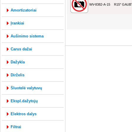
WV-8382-A-15
R15" GAUB
amortizatoriai
įrankiai
mysql: 0.274s; php: 0.322s; Vartotojo ID 0;
aušinimo sistema
carus dažai
dažykla
dirželis
šluotelė valytuvų
ekspl.dažytojų
elektros dalys
filtrai