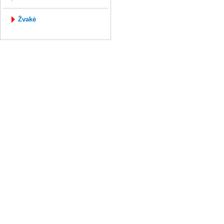
žvakė