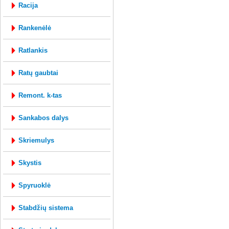
racija
rankenėlė
ratlankis
ratų gaubtai
remont. k-tas
sankabos dalys
skriemulys
skystis
spyruoklė
stabdžių sistema