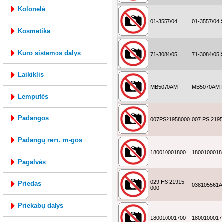
kolonelė
01-3557/04
01-3557/04
kosmetika
kuro sistemos dalys
71-3084/05
71-3084/05
laikiklis
MB5070AM
MB5070AM 
lemputės
padangos
007PS21958000
007 PS 219
padangų rem. m-gos
180010001800
1800100018
pagalvės
029 HS 21915
priedas
038105561
000
priekabų dalys
180010001700
1800100017