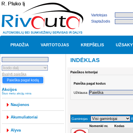
Vartotojas
Slaptažodis
PRADŽIA
VARTOTOJAS
KREPŠELIS
UŽSAKY
INDĖKLAS
Paieškos kriterijai
Išvalyti paiešką
Paieška pagal kodą
Paieška pagal kodus
Akcijos
Užklausa :
Šiuo metu akcijų nėra
Naujienos
akumuliatoriai
Gamintojas :
R
Nomenkl nr.
Kodas
alyva