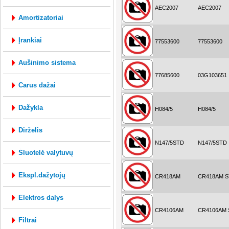
AEC2007
AEC2007
amortizatoriai
įrankiai
77553600
77553600
aušinimo sistema
77685600
03G103651
carus dažai
dažykla
H084/5
H084/5
dirželis
N147/5STD
N147/5STD
šluotelė valytuvų
ekspl.dažytojų
CR418AM
CR418AM 
elektros dalys
CR4106AM
CR4106AM 
filtrai