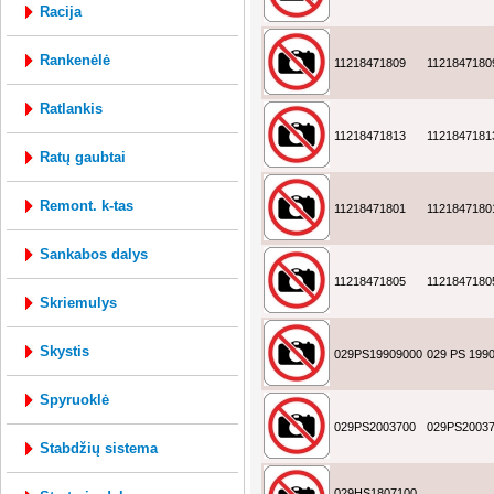
racija
rankenėlė
11218471809
1121847180
ratlankis
11218471813
1121847181
ratų gaubtai
remont. k-tas
11218471801
1121847180
sankabos dalys
11218471805
1121847180
skriemulys
skystis
029PS19909000
029 PS 199
spyruoklė
029PS2003700
029PS2003
stabdžių sistema
029HS1807100