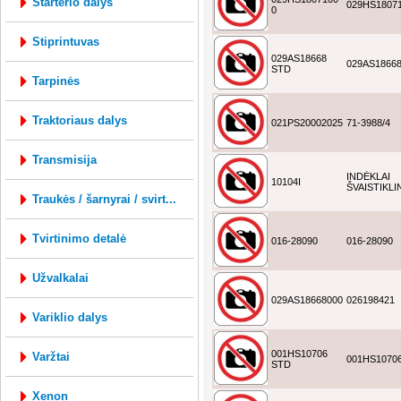
starterio dalys
029HS1807
0
stiprintuvas
029AS18668
029AS1866
STD
tarpinės
traktoriaus dalys
021PS20002025
71-3988/4
transmisija
INDĖKLAI
10104I
ŠVAISTIKLIN
traukės / šarnyrai / svirt...
tvirtinimo detalė
016-28090
016-28090
užvalkalai
029AS18668000
026198421
variklio dalys
001HS10706
varžtai
001HS1070
STD
xenon