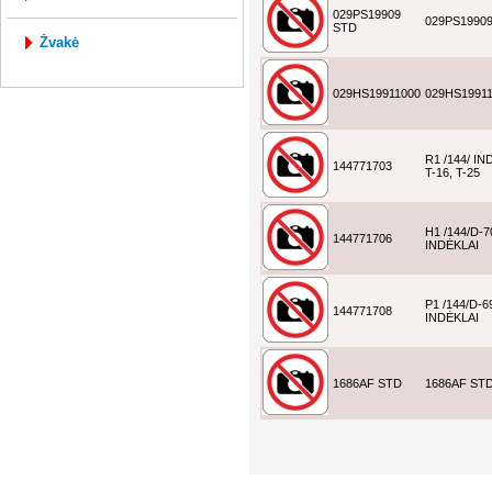
029PS19909
029PS1990
STD
žvakė
029HS19911000
029HS1991
R1 /144/ IN
144771703
T-16, T-25
H1 /144/D-7
144771706
INDĖKLAI
P1 /144/D-6
144771708
INDĖKLAI
1686AF STD
1686AF ST