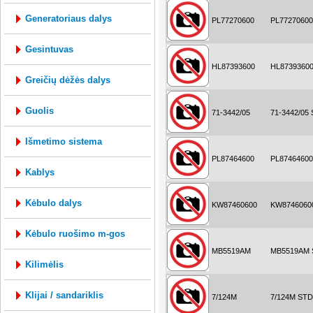
generatoriaus dalys
PL77270600
PL7727060
gesintuvas
HL87393600
HL8739360
greičių dėžės dalys
guolis
71-3442/05
71-3442/05
išmetimo sistema
PL87464600
PL8746460
kablys
kėbulo dalys
KW87460600
KW8746060
kėbulo ruošimo m-gos
MB5519AM
MB5519AM 
kilimėlis
klijai / sandariklis
7/124M
7/124M STD