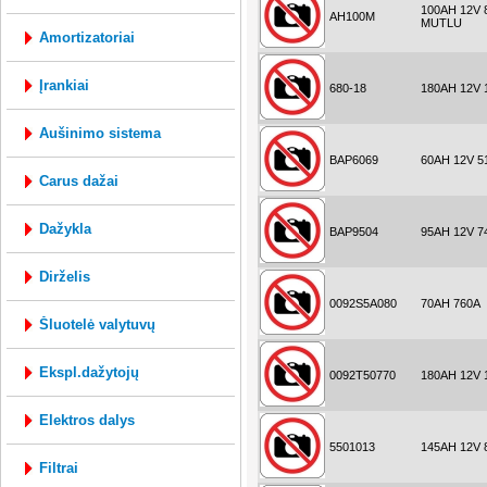
100AH 12V 
AH100M
MUTLU
amortizatoriai
įrankiai
680-18
180AH 12V 
aušinimo sistema
BAP6069
60AH 12V 5
carus dažai
dažykla
BAP9504
95AH 12V 7
dirželis
0092S5A080
70AH 760A
šluotelė valytuvų
ekspl.dažytojų
0092T50770
180AH 12V 
elektros dalys
5501013
145AH 12V 
filtrai