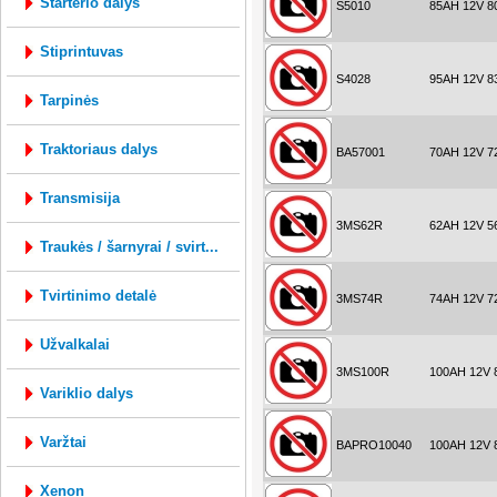
starterio dalys
S5010
85AH 12V 8
stiprintuvas
S4028
95AH 12V 8
tarpinės
traktoriaus dalys
BA57001
70AH 12V 7
transmisija
3MS62R
62AH 12V 5
traukės / šarnyrai / svirt...
tvirtinimo detalė
3MS74R
74AH 12V 7
užvalkalai
3MS100R
100AH 12V 
variklio dalys
varžtai
BAPRO10040
100AH 12V 
xenon