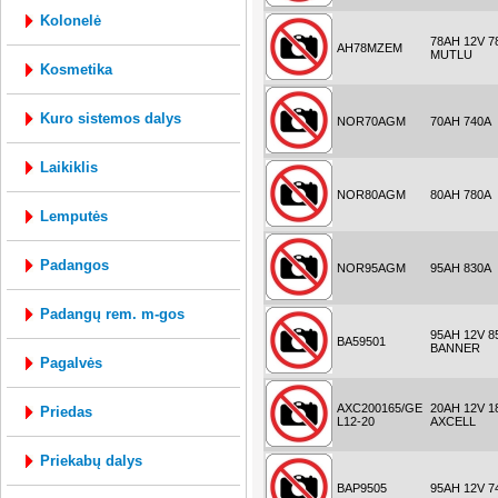
kolonelė
78AH 12V 7
AH78MZEM
MUTLU
kosmetika
kuro sistemos dalys
NOR70AGM
70AH 740A
laikiklis
NOR80AGM
80AH 780A
lemputės
padangos
NOR95AGM
95AH 830A
padangų rem. m-gos
95AH 12V 8
BA59501
BANNER
pagalvės
AXC200165/GE
20AH 12V 1
priedas
L12-20
AXCELL
priekabų dalys
BAP9505
95AH 12V 7