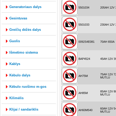
generatoriaus dalys
5501034
205AH 12V 
gesintuvas
5501033
230AH 12V 
greičių dėžės dalys
guolis
0092S4E081
70AH 650A
išmetimo sistema
BAP4524
45AH 12V 3
kablys
75AH 12V 7
kėbulo dalys
AH75M
MUTLU
kėbulo ruošimo m-gos
85AH 12V 8
AH85M
MUTLU
kilimėlis
60AH 12V 5
klijai / sandariklis
AH60M540
MUTLU