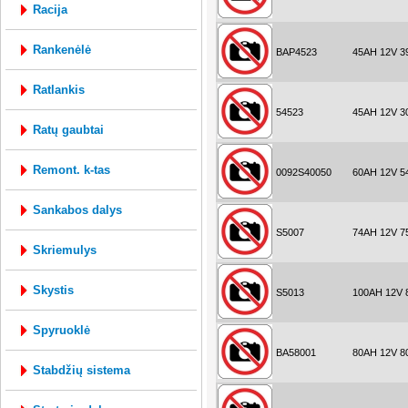
racija
rankenėlė
BAP4523
45AH 12V 3
ratlankis
54523
45AH 12V 3
ratų gaubtai
remont. k-tas
0092S40050
60AH 12V 5
sankabos dalys
S5007
74AH 12V 7
skriemulys
skystis
S5013
100AH 12V 
spyruoklė
BA58001
80AH 12V 8
stabdžių sistema