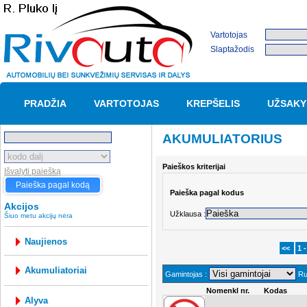
Vartotojas
Slaptažodis
PRADŽIA
VARTOTOJAS
KREPŠELIS
UŽSAKY
AKUMULIATORIUS
Paieškos kriterijai
Išvalyti paiešką
Paieška pagal kodą
Paieška pagal kodus
Akcijos
Užklausa :
Šiuo metu akcijų nėra
Naujienos
<<
1 -
akumuliatoriai
Gamintojas :
Ruš
Nomenkl nr.
Kodas
alyva