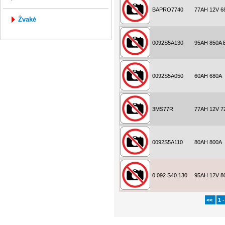
BAPRO7740
77AH 12V 6
žvakė
0092S5A130
95AH 850A
0092S5A050
60AH 680A
3MS77R
77AH 12V 7
0092S5A110
80AH 800A
0 092 S40 130
95AH 12V 8
<<
1 -