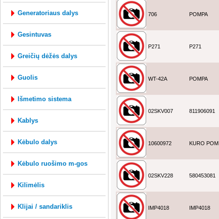
generatoriaus dalys
706
POMPA
gesintuvas
P271
P271
greičių dėžės dalys
guolis
WT-42A
POMPA
išmetimo sistema
02SKV007
811906091
kablys
kėbulo dalys
10600972
KURO POM
kėbulo ruošimo m-gos
02SKV228
580453081
kilimėlis
klijai / sandariklis
IMP4018
IMP4018