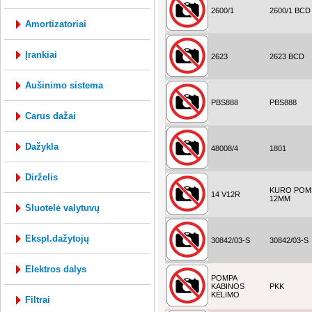
2600/1
2600/1 BCD
amortizatoriai
įrankiai
2623
2623 BCD
aušinimo sistema
PBS888
PBS888
carus dažai
dažykla
48008/4
1801
dirželis
KURO POM
14 V12R
12MM
šluotelė valytuvų
ekspl.dažytojų
30842/03-S
30842/03-S
elektros dalys
POMPA
KABINOS
PKK
KĖLIMO
filtrai