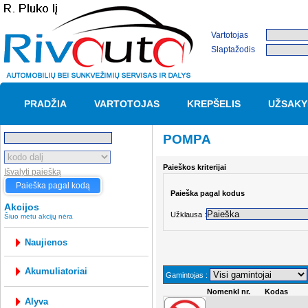
Vartotojas
Slaptažodis
PRADŽIA
VARTOTOJAS
KREPŠELIS
UŽSAKY
POMPA
Paieškos kriterijai
Išvalyti paiešką
Paieška pagal kodą
Paieška pagal kodus
Akcijos
Užklausa :
Šiuo metu akcijų nėra
Naujienos
akumuliatoriai
Gamintojas :
Nomenkl nr.
Kodas
alyva