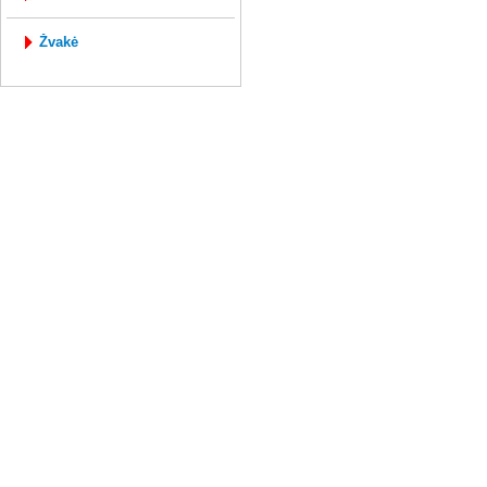
žvakė