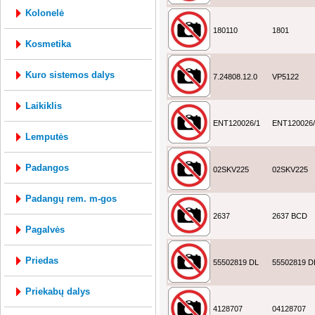
kolonelė
180110
1801
kosmetika
kuro sistemos dalys
7.24808.12.0
VP5122
laikiklis
ENT120026/1
ENT120026/
lemputės
padangos
02SKV225
02SKV225
padangų rem. m-gos
2637
2637 BCD
pagalvės
priedas
55502819 DL
55502819 D
priekabų dalys
4128707
04128707