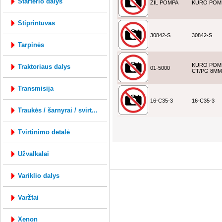
starterio dalys
ZIL POMPA
KURO POM
stiprintuvas
30842-S
30842-S
tarpinės
KURO POM
traktoriaus dalys
01-5000
CT/PG 8MM
transmisija
16-C35-3
16-C35-3
traukės / šarnyrai / svirt...
tvirtinimo detalė
mysql: 1.423s; php: 0.4229s; Vartotojo ID 
užvalkalai
variklio dalys
varžtai
xenon