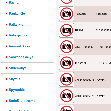
racija
rankenėlė
T402010
T402010
ratlankis
FP109
8L0919051J
ratų gaubtai
remont. k-tas
313011300026
3130113000
sankabos dalys
KPOMPA
KURO POM
skriemulys
skystis
3781491016073
POMPA
spyruoklė
3781491016078
POMPA
stabdžių sistema