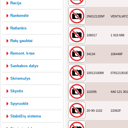
racija
rankenėlė
2N0121205P
VENTILIAT
ratlankis
106017
1 919 688
ratų gaubtai
remont. k-tas
34134
106448F
sankabos dalys
1001210089
078121301E
skriemulys
skystis
110295
4A0 121 301
spyruoklė
20-90-1102
22062F
stabdžių sistema