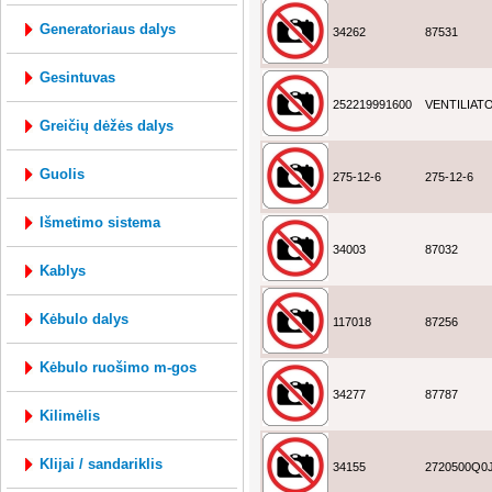
generatoriaus dalys
34262
87531
gesintuvas
252219991600
VENTILIAT
greičių dėžės dalys
guolis
275-12-6
275-12-6
išmetimo sistema
34003
87032
kablys
kėbulo dalys
117018
87256
kėbulo ruošimo m-gos
34277
87787
kilimėlis
klijai / sandariklis
34155
2720500Q0