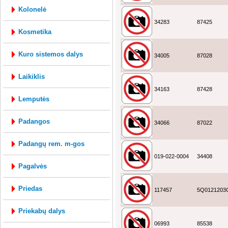
kolonelė
34283
87425
kosmetika
kuro sistemos dalys
34005
87028
laikiklis
34163
87428
lemputės
padangos
34066
87022
padangų rem. m-gos
019-022-0004
34408
pagalvės
priedas
117457
5Q0121203
priekabų dalys
06993
85538