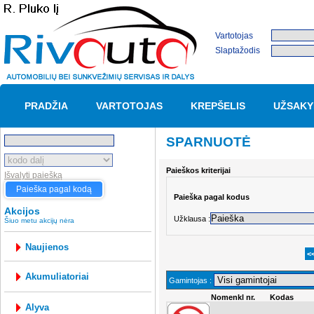
Vartotojas
Slaptažodis
PRADŽIA
VARTOTOJAS
KREPŠELIS
UŽSAKY
SPARNUOTĖ
Paieškos kriterijai
Išvalyti paiešką
Paieška pagal kodą
Paieška pagal kodus
Akcijos
Užklausa :
Šiuo metu akcijų nėra
Naujienos
<
akumuliatoriai
Gamintojas :
Nomenkl nr.
Kodas
alyva