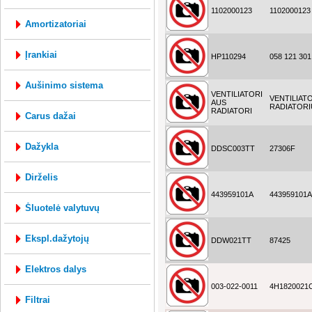
1102000123
1102000123
amortizatoriai
įrankiai
HP110294
058 121 301
aušinimo sistema
VENTILIATORI
VENTILIAT
AUS
RADIATORI
RADIATORI
carus dažai
dažykla
DDSC003TT
27306F
dirželis
443959101A
443959101A
šluotelė valytuvų
ekspl.dažytojų
DDW021TT
87425
elektros dalys
003-022-0011
4H1820021
filtrai