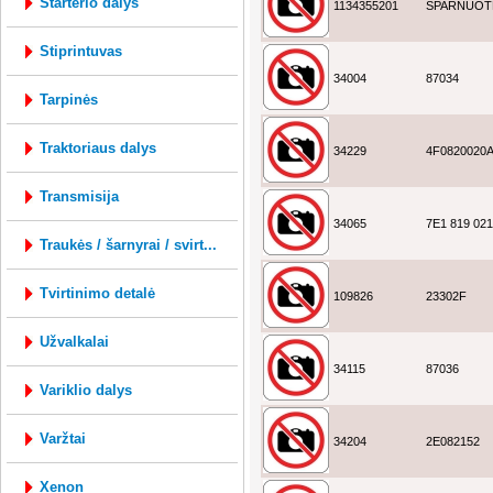
starterio dalys
1134355201
SPARNUOT
stiprintuvas
34004
87034
tarpinės
traktoriaus dalys
34229
4F0820020
transmisija
34065
7E1 819 021
traukės / šarnyrai / svirt...
tvirtinimo detalė
109826
23302F
užvalkalai
34115
87036
variklio dalys
varžtai
34204
2E082152
xenon