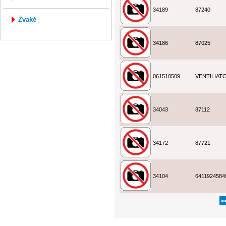
34189
87240
žvakė
34186
87025
061510509
VENTILIAT
34043
87112
34172
87721
34104
6411924584
<