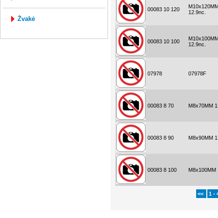
M10x120M
00083 10 120
12.9nc.
žvakė
M10x100M
00083 10 100
12.9nc.
07978
07978F
00083 8 70
M8x70MM 12
00083 8 90
M8x90MM 12
00083 8 100
M8x100MM 1
<<
1 - 