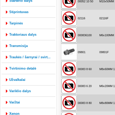
starterio dalys
00052 10 50
M10x50MM 1
stiprintuvas
02116
02116F
tarpinės
traktoriaus dalys
000836100
M6x100MM 1
transmisija
09801
09801F
traukės / šarnyrai / svirt...
tvirtinimo detalė
00083 8 60
M8x60MM 12
užvalkalai
00083 6 20
M6x20MM 12
variklio dalys
varžtai
00083 8 80
M8x80MM 12
xenon