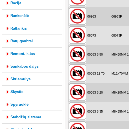
racija
rankenėlė
06963
06963F
ratlankis
08073
08073F
ratų gaubtai
remont. k-tas
00083 8 50
M8x50MM 12
sankabos dalys
00083 12 70
M12x70MM 1
skriemulys
skystis
00083 8 20
M8x20MM 12
spyruoklė
00083 8 35
M8x35MM 12
stabdžių sistema