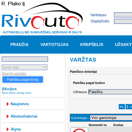
Vartotojas
Slaptažodis
PRADŽIA
VARTOTOJAS
KREPŠELIS
UŽSAKY
VARŽTAS
Paieškos kriterijai
Išvalyti paiešką
Paieška pagal kodą
Paieška pagal kodus
Akcijos
Užklausa :
Šiuo metu akcijų nėra
Naujienos
<<
1 - 
akumuliatoriai
Gamintojas :
Nomenkl nr.
Kodas
alyva