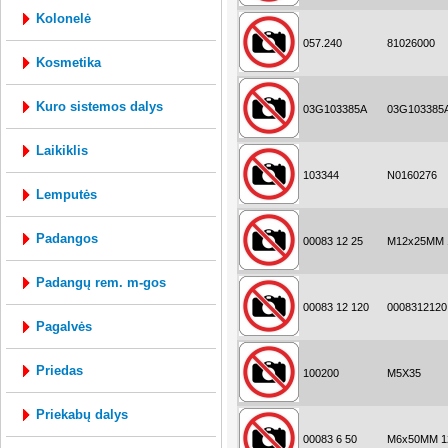
kolonelė
057.240
81026000
kosmetika
kuro sistemos dalys
03G103385A
03G103385
laikiklis
103344
N0160276
lemputės
padangos
00083 12 25
M12x25MM 1
padangų rem. m-gos
00083 12 120
0008312120
pagalvės
priedas
100200
M5X35
priekabų dalys
00083 6 50
M6x50MM 12