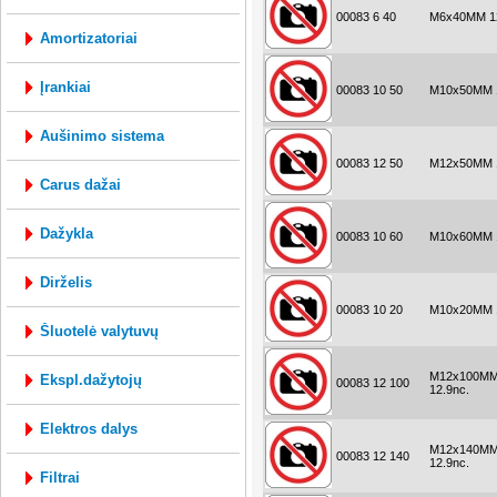
00083 6 40
M6x40MM 12
amortizatoriai
įrankiai
00083 10 50
M10x50MM 1
aušinimo sistema
00083 12 50
M12x50MM 1
carus dažai
dažykla
00083 10 60
M10x60MM 1
dirželis
00083 10 20
M10x20MM 1
šluotelė valytuvų
M12x100M
ekspl.dažytojų
00083 12 100
12.9nc.
elektros dalys
M12x140M
00083 12 140
12.9nc.
filtrai