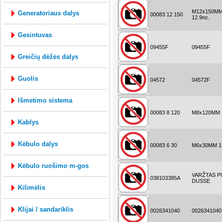
M12x150M
generatoriaus dalys
00083 12 150
12.9nc.
gesintuvas
09455F
09455F
greičių dėžės dalys
guolis
04572
04572F
išmetimo sistema
00083 8 120
M8x120MM 1
kablys
kėbulo dalys
00083 6 30
M6x30MM 12
kėbulo ruošimo m-gos
VARŽTAS 
038103385A
DUSSE
kilimėlis
klijai / sandariklis
0026341040
0026341040