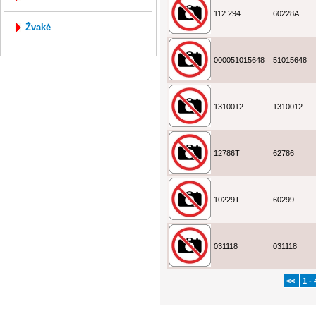
112 294
60228A
žvakė
000051015648
51015648
1310012
1310012
12786T
62786
10229T
60299
031118
031118
<<
1 - 