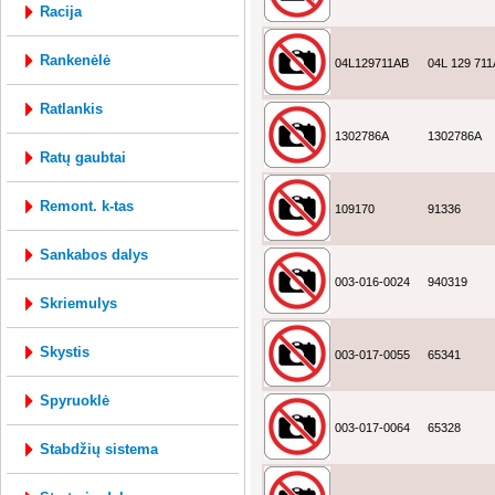
racija
rankenėlė
04L129711AB
04L 129 71
ratlankis
1302786A
1302786A
ratų gaubtai
remont. k-tas
109170
91336
sankabos dalys
003-016-0024
940319
skriemulys
skystis
003-017-0055
65341
spyruoklė
003-017-0064
65328
stabdžių sistema