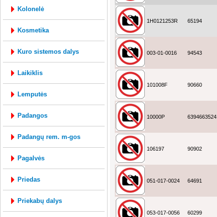
kolonelė
1H0121253R
65194
kosmetika
kuro sistemos dalys
003-01-0016
94543
laikiklis
101008F
90660
lemputės
padangos
10000P
6394663524
padangų rem. m-gos
106197
90902
pagalvės
priedas
051-017-0024
64691
priekabų dalys
053-017-0056
60299