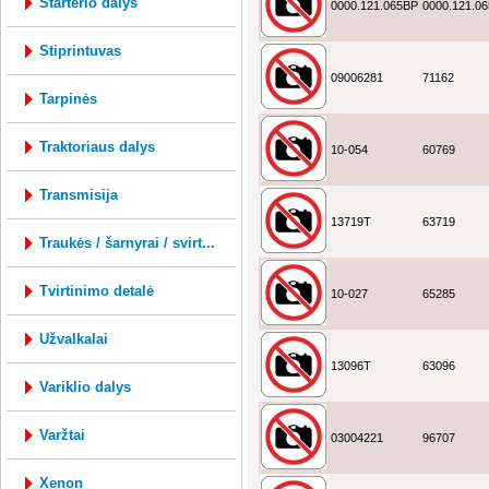
starterio dalys
0000.121.065BP
0000.121.0
stiprintuvas
09006281
71162
tarpinės
traktoriaus dalys
10-054
60769
transmisija
13719T
63719
traukės / šarnyrai / svirt...
tvirtinimo detalė
10-027
65285
užvalkalai
13096T
63096
variklio dalys
varžtai
03004221
96707
xenon