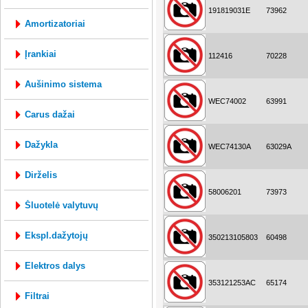
191819031E
73962
amortizatoriai
įrankiai
112416
70228
aušinimo sistema
WEC74002
63991
carus dažai
dažykla
WEC74130A
63029A
dirželis
58006201
73973
šluotelė valytuvų
ekspl.dažytojų
350213105803
60498
elektros dalys
353121253AC
65174
filtrai