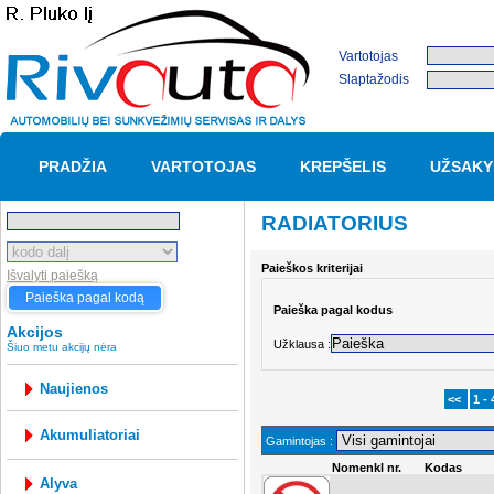
Vartotojas
Slaptažodis
PRADŽIA
VARTOTOJAS
KREPŠELIS
UŽSAKY
RADIATORIUS
Paieškos kriterijai
Išvalyti paiešką
Paieška pagal kodą
Paieška pagal kodus
Akcijos
Užklausa :
Šiuo metu akcijų nėra
Naujienos
<<
1 - 
akumuliatoriai
Gamintojas :
Nomenkl nr.
Kodas
alyva