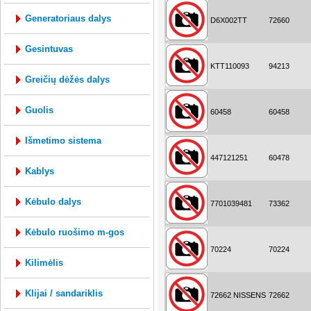
generatoriaus dalys
D6X002TT
72660
gesintuvas
KTT110093
94213
greičių dėžės dalys
guolis
60458
60458
išmetimo sistema
447121251
60478
kablys
kėbulo dalys
7701039481
73362
kėbulo ruošimo m-gos
70224
70224
kilimėlis
klijai / sandariklis
72662 NISSENS
72662