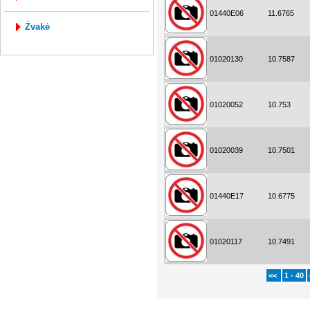
01440E06
11.6765
žvakė
01020130
10.7587
01020052
10.753
01020039
10.7501
01440E17
10.6775
01020117
10.7491
<<
1 - 40