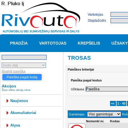
Vartotojas
Slaptažodis
PRADŽIA
VARTOTOJAS
KREPŠELIS
UŽSAKY
TROSAS
Paieškos kriterijai
Išvalyti paiešką
Paieška pagal kodą
Paieška pagal kodus
Akcijos
Užklausa :
Šiuo metu akcijų nėra
Naujienos
<<
1 - 40
akumuliatoriai
Gamintojas :
Ruši
Nomenkl nr.
Kodas
alyva