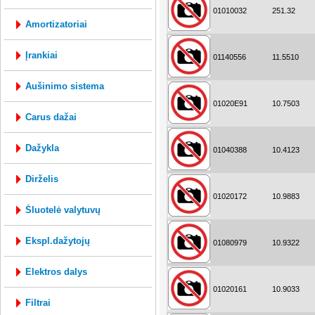
01010032
251.32
amortizatoriai
įrankiai
01140556
11.5510
aušinimo sistema
01020E91
10.7503
carus dažai
dažykla
01040388
10.4123
dirželis
01020172
10.9883
šluotelė valytuvų
ekspl.dažytojų
01080979
10.9322
elektros dalys
01020161
10.9033
filtrai