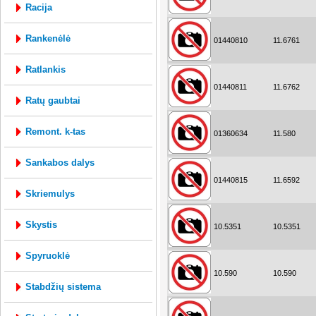
racija
rankenėlė
01440810
11.6761
ratlankis
01440811
11.6762
ratų gaubtai
remont. k-tas
01360634
11.580
sankabos dalys
01440815
11.6592
skriemulys
skystis
10.5351
10.5351
spyruoklė
10.590
10.590
stabdžių sistema