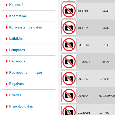
kolonelė
10.4743
10.4743
kosmetika
kuro sistemos dalys
10.4732
10.4732
laikiklis
03.01.13
10.7545
lemputės
padangos
01080977
10.9321
padangų rem. m-gos
09.01.67
10.4745
pagalvės
priedas
06.78.04
92.1E.BW00
priekabų dalys
01020091
10.7492