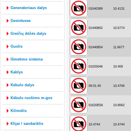
generatoriaus dalys
01040389
10.4131
gesintuvas
01440802
10.6774
greičių dėžės dalys
guolis
01440854
11.6677
išmetimo sistema
01020046
10.409
kablys
kėbulo dalys
09.01.45
10.4706
kėbulo ruošimo m-gos
01620E56
10.8062
kilimėlis
klijai / sandariklis
10.4744
10.4744