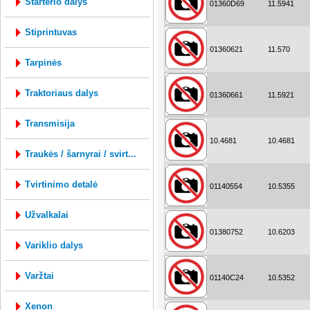
starterio dalys
01360D69
11.5941
stiprintuvas
01360621
11.570
tarpinės
traktoriaus dalys
01360661
11.5921
transmisija
10.4681
10.4681
traukės / šarnyrai / svirt...
tvirtinimo detalė
01140554
10.5355
užvalkalai
01380752
10.6203
variklio dalys
varžtai
01140C24
10.5352
xenon