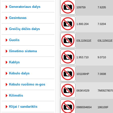
generatoriaus dalys
109759
7.6205
gesintuvas
1.800.204
7.0204
greičių dėžės dalys
guolis
03L115611E
03L115611E
išmetimo sistema
1.953.710
9.0710
kablys
kėbulo dalys
101106HP
7.0008
kėbulo ruošimo m-gos
06SKV029
7M0927807
kilimėlis
klijai / sandariklis
0986594654
186100F