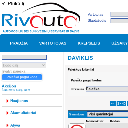
Vartotojas
Slaptažodis
PRADŽIA
VARTOTOJAS
KREPŠELIS
UŽSAKY
DAVIKLIS
Paieškos kriterijai
Išvalyti paiešką
Paieška pagal kodą
Paieška pagal kodus
Akcijos
Užklausa :
Šiuo metu akcijų nėra
Naujienos
<<
1 - 40
akumuliatoriai
Gamintojas :
Nomenkl nr.
Kodas
alyva