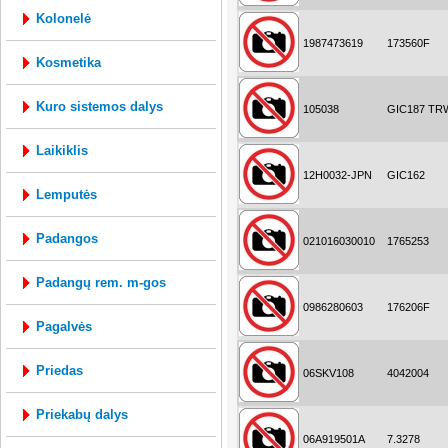
kolonelė
1987473619
173560F
kosmetika
kuro sistemos dalys
105038
GIC187 TR
laikiklis
12H0032-JPN
GIC162
lemputės
padangos
021016030010
1765253
padangų rem. m-gos
0986280603
176206F
pagalvės
priedas
06SKV108
4042004
priekabų dalys
06A919501A
7.3278