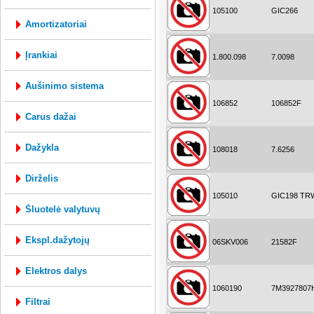
105100
GIC266
amortizatoriai
įrankiai
1.800.098
7.0098
aušinimo sistema
106852
106852F
carus dažai
dažykla
108018
7.6256
dirželis
105010
GIC198 TR
šluotelė valytuvų
ekspl.dažytojų
06SKV006
21582F
elektros dalys
1060190
7M3927807
filtrai