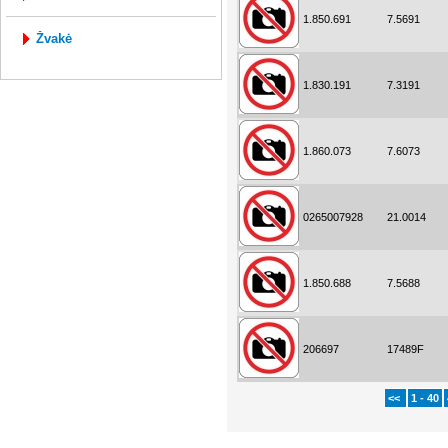
1.850.691
7.5691
žvakė
1.830.191
7.3191
1.860.073
7.6073
0265007928
21.0014
1.850.688
7.5688
206697
17489F
<<
1 - 40