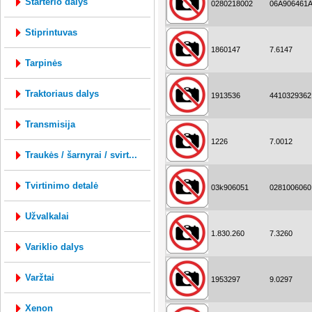
starterio dalys
0280218002
06A906461
stiprintuvas
1860147
7.6147
tarpinės
traktoriaus dalys
1913536
4410329362
transmisija
1226
7.0012
traukės / šarnyrai / svirt...
tvirtinimo detalė
03k906051
0281006060
užvalkalai
1.830.260
7.3260
variklio dalys
varžtai
1953297
9.0297
xenon