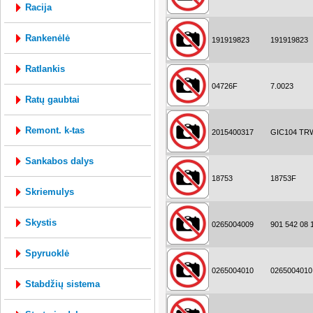
racija
rankenėlė
191919823
191919823
ratlankis
04726F
7.0023
ratų gaubtai
remont. k-tas
2015400317
GIC104 TR
sankabos dalys
18753
18753F
skriemulys
skystis
0265004009
901 542 08 
spyruoklė
0265004010
0265004010
stabdžių sistema