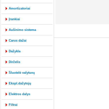
amortizatoriai
įrankiai
mysql: 0.15s; php: 0.2693s; Vartotojo ID 0;
aušinimo sistema
carus dažai
dažykla
dirželis
šluotelė valytuvų
ekspl.dažytojų
elektros dalys
filtrai