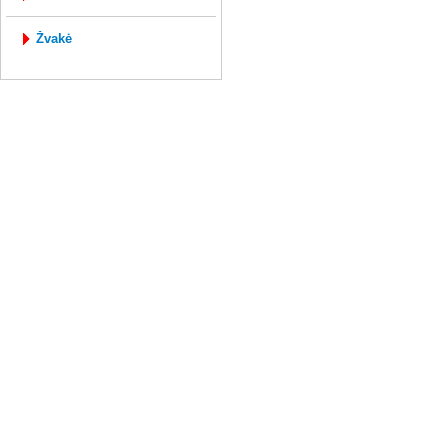
žvakė