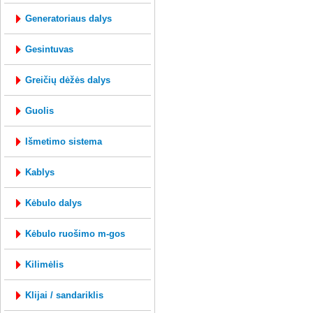
generatoriaus dalys
gesintuvas
greičių dėžės dalys
guolis
išmetimo sistema
kablys
kėbulo dalys
kėbulo ruošimo m-gos
kilimėlis
klijai / sandariklis