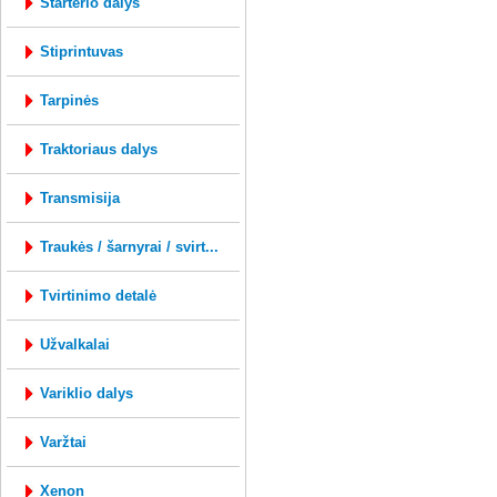
starterio dalys
stiprintuvas
tarpinės
traktoriaus dalys
transmisija
traukės / šarnyrai / svirt...
tvirtinimo detalė
užvalkalai
variklio dalys
varžtai
xenon