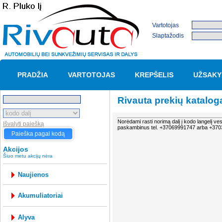
Vartotojas
Slaptažodis
PRADŽIA
VARTOTOJAS
KREPŠELIS
UŽSAKY
Rivauta prekių katalog
Norėdami rasti norimą dalį į kodo langelį ves
Išvalyti paiešką
paskambinus tel. +37069991747 arba +370349
Paieška pagal kodą
Akcijos
Šiuo metu akcijų nėra
Naujienos
akumuliatoriai
alyva