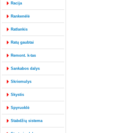
racija
rankenėlė
ratlankis
ratų gaubtai
remont. k-tas
sankabos dalys
skriemulys
skystis
spyruoklė
stabdžių sistema