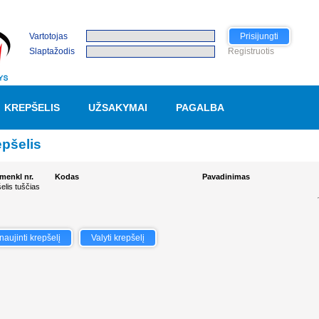
Vartotojas
Prisijungti
Slaptažodis
Registruotis
KREPŠELIS
UŽSAKYMAI
PAGALBA
pšelis
menkl nr.
Kodas
Pavadinimas
elis tuščias
naujinti krepšelį
Valyti krepšelį