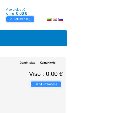
Viso prekių : 0
0.00 €
Suma :
Žiūrėti krepšelį
Gamintojas
Kaina
Kiekis
Viso : 0.00 €
Daryti užsakymą