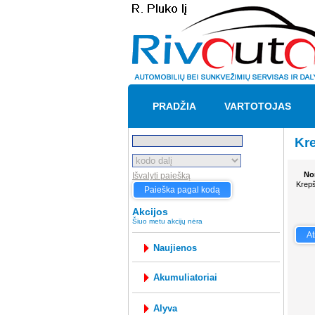
PRADŽIA
VARTOTOJAS
Kre
No
Išvalyti paiešką
Krepš
Paieška pagal kodą
Akcijos
Šiuo metu akcijų nėra
At
Naujienos
akumuliatoriai
alyva