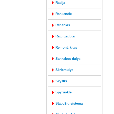
racija
rankenėlė
ratlankis
ratų gaubtai
remont. k-tas
sankabos dalys
skriemulys
skystis
spyruoklė
stabdžių sistema