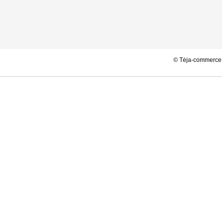
.286s; php: 0.4627s; Vartotojo ID 0; html: 0.054s;
© Tėja-commerce