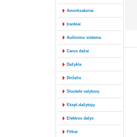
amortizatoriai
įrankiai
mysql: 0
aušinimo sistema
carus dažai
dažykla
dirželis
šluotelė valytuvų
ekspl.dažytojų
elektros dalys
filtrai