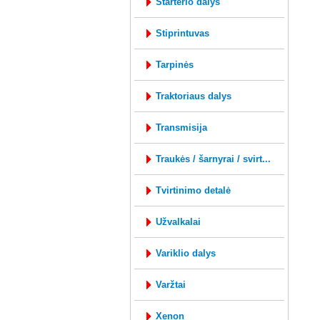
starterio dalys
stiprintuvas
tarpinės
traktoriaus dalys
transmisija
traukės / šarnyrai / svirt...
tvirtinimo detalė
užvalkalai
variklio dalys
varžtai
xenon