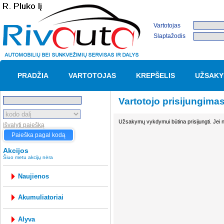
Vartotojas
Slaptažodis
PRADŽIA
VARTOTOJAS
KREPŠELIS
UŽSAKY
Vartotojo prisijungima
Užsakymų vykdymui būtina prisijungti. Jei n
Išvalyti paiešką
Paieška pagal kodą
Akcijos
Šiuo metu akcijų nėra
Naujienos
akumuliatoriai
alyva