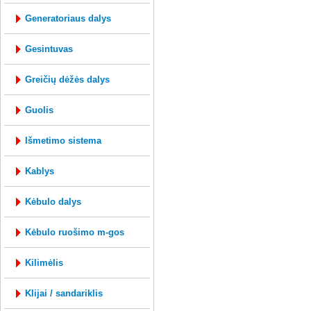
generatoriaus dalys
gesintuvas
greičių dėžės dalys
guolis
išmetimo sistema
kablys
kėbulo dalys
kėbulo ruošimo m-gos
kilimėlis
klijai / sandariklis