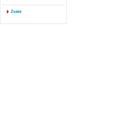
žvakė