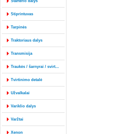
starterio dalys
stiprintuvas
tarpinės
traktoriaus dalys
transmisija
traukės / šarnyrai / svirt...
tvirtinimo detalė
užvalkalai
variklio dalys
varžtai
xenon