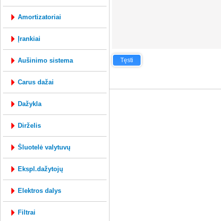
amortizatoriai
įrankiai
aušinimo sistema
Tęsti
mysql: 0.144s; php: 0.2603s; Vartotojo ID 
carus dažai
dažykla
dirželis
šluotelė valytuvų
ekspl.dažytojų
elektros dalys
filtrai