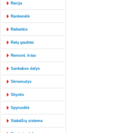
racija
rankenėlė
ratlankis
ratų gaubtai
remont. k-tas
sankabos dalys
skriemulys
skystis
spyruoklė
stabdžių sistema