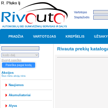
Vartotojas
Slaptažodis
PRADŽIA
VARTOTOJAS
KREPŠELIS
UŽSAKY
Rivauta prekių katalog
Išvalyti paiešką
Paieška pagal kodą
Akcijos
Šiuo metu akcijų nėra
Naujienos
akumuliatoriai
alyva