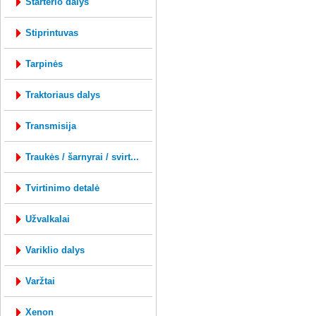
starterio dalys
stiprintuvas
tarpinės
traktoriaus dalys
transmisija
traukės / šarnyrai / svirt...
tvirtinimo detalė
užvalkalai
variklio dalys
varžtai
xenon