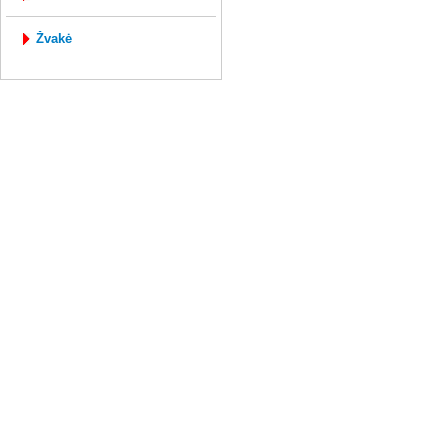
žvakė