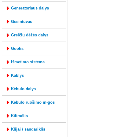
generatoriaus dalys
gesintuvas
greičių dėžės dalys
guolis
išmetimo sistema
kablys
kėbulo dalys
kėbulo ruošimo m-gos
kilimėlis
klijai / sandariklis