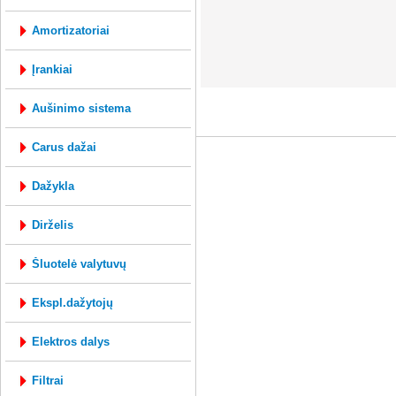
amortizatoriai
įrankiai
mysql: 0.146s; php: 0.2715s; Vartotojo ID 
aušinimo sistema
carus dažai
dažykla
dirželis
šluotelė valytuvų
ekspl.dažytojų
elektros dalys
filtrai