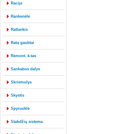
racija
rankenėlė
ratlankis
ratų gaubtai
remont. k-tas
sankabos dalys
skriemulys
skystis
spyruoklė
stabdžių sistema